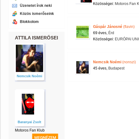
Közösségei:
Motoros Fan K
Üzenetet írok neki
Közös ismerőseink
Blokkolom
Gáspár Jánosné
(flavin)
69 éves,
Érd
ATTILA ISMERŐSEI
Közösségei:
EURÓPAI UNI
Nemcsik Noémi
(nonszi)
45 éves,
Budapest
Nemcsik Noémi
Baranyai Zsolt
Motoros Fan Klub