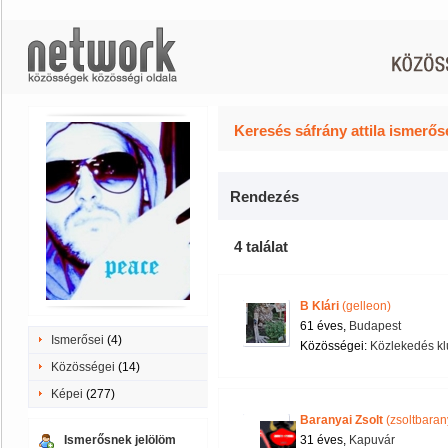
Keresés sáfrány attila ismerős
Rendezés
4 találat
B Klári
(gelleon)
61 éves,
Budapest
Ismerősei
(4)
Közösségei:
Közlekedés kl
Közösségei
(14)
Képei
(277)
Baranyai Zsolt
(zsoltbaran
Ismerősnek jelölöm
31 éves,
Kapuvár