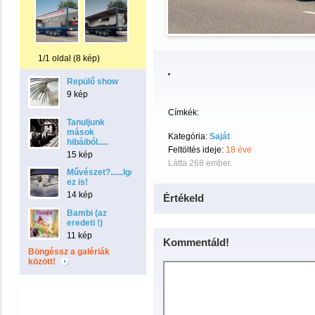
1/1 oldal (8 kép)
.
Repülő show
9 kép
Címkék:
Tanuljunk
mások
Kategória:
Saját
hibáiból.....
Feltöltés ideje:
18 éve
15 kép
Látta 268 ember.
Művészet?......Igen
ez is!
14 kép
Értékeld
Bambi (az
eredeti !)
11 kép
Kommentáld!
Böngéssz a galériák
között!