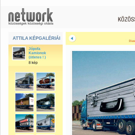
ATTILA KÉPGALÉRIÁI
Diav
Jópofa
Kamionok
(ötletes ! )
8 kép