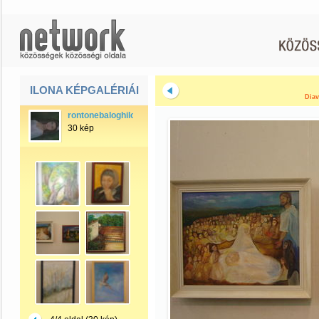
ILONA KÉPGALÉRIÁI
Diav
rontonebaloghilona
30 kép