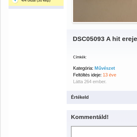
4/4 oldal (30 kép)
DSC05093 A hit erej
Címkék:
Kategória:
Művészet
Feltöltés ideje:
13 éve
Látta 264 ember.
Értékeld
Kommentáld!