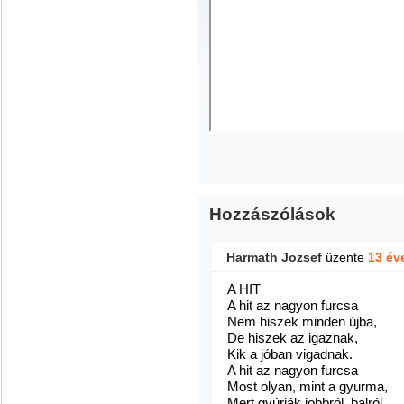
Hozzászólások
Harmath Jozsef
üzente
13 év
A HIT
A hit az nagyon furcsa
Nem hiszek minden újba,
De hiszek az igaznak,
Kik a jóban vigadnak.
A hit az nagyon furcsa
Most olyan, mint a gyurma,
Mert gyúrják jobbról, balról,