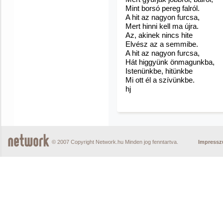
Mint borsó pereg falról.
A hit az nagyon furcsa,
Mert hinni kell ma újra.
Az, akinek nincs hite
Elvész az a semmibe.
A hit az nagyon furcsa,
Hát higgyünk önmagunkba,
Istenünkbe, hitünkbe
Mi ott él a szívünkbe.
hj
© 2007 Copyright Network.hu Minden jog fenntartva.
Impress