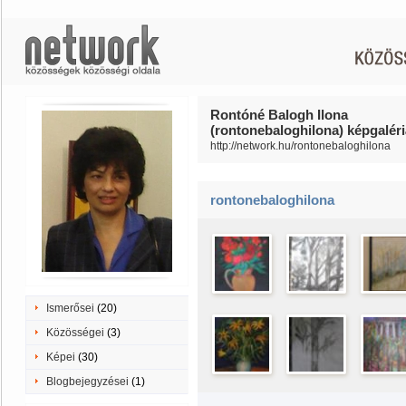
Rontóné Balogh Ilona
(rontonebaloghilona) képgaléri
http://network.hu/rontonebaloghilona
rontonebaloghilona
Ismerősei
(20)
Közösségei
(3)
Képei
(30)
Blogbejegyzései
(1)