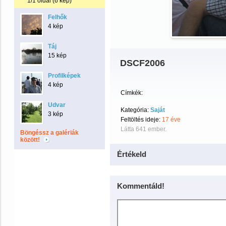
1/1 oldal (6 kép)
Felhők
4 kép
Táj
15 kép
DSCF2006
Profilképek
4 kép
Címkék:
Udvar
Kategória:
Saját
3 kép
Feltöltés ideje:
17 éve
Látta 641 ember.
Böngéssz a galériák
között!
Értékeld
Kommentáld!