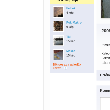
1/1 oldal (6 kép)
Felhők
4 kép
Pók-Makro
9 kép
200
Táj
15 kép
Címké
Makro
Kateg
15 kép
Feltöl
Látta 
Böngéssz a galériák
között!
Érték
Komm