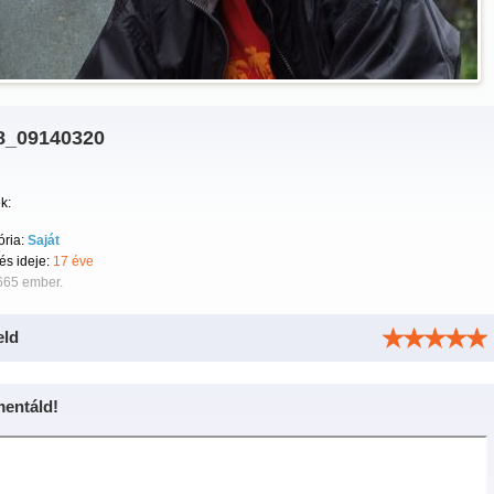
8_09140320
k:
ória:
Saját
tés ideje:
17 éve
665 ember.
eld
entáld!