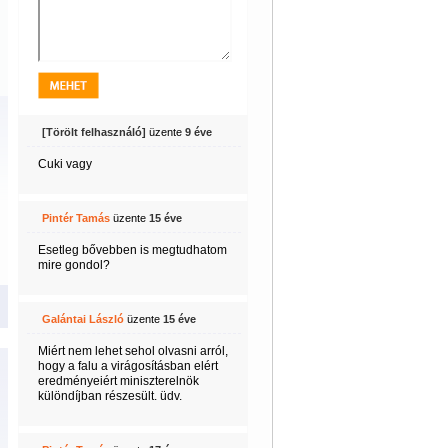
[Törölt felhasználó]
üzente
9 éve
Cuki vagy
Pintér Tamás
üzente
15 éve
Esetleg bővebben is megtudhatom
mire gondol?
Galántai László
üzente
15 éve
Miért nem lehet sehol olvasni arról,
hogy a falu a virágosításban elért
eredményeiért miniszterelnök
különdíjban részesült. üdv.