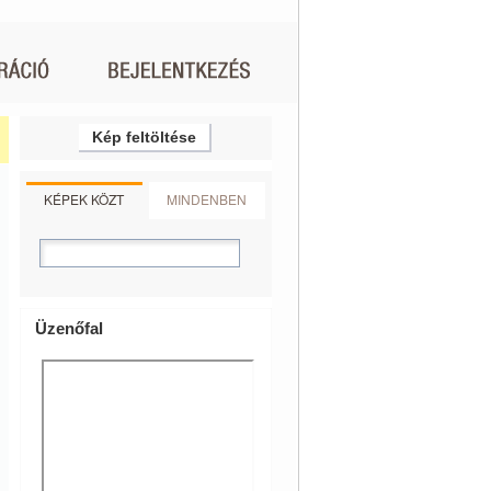
Kép feltöltése
KÉPEK KÖZT
MINDENBEN
Üzenőfal