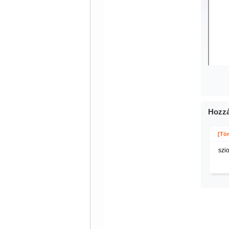
Hozzá
[Tör
szio