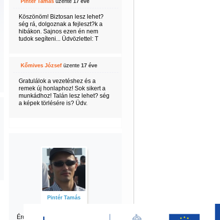
Pintér Tamás
üzente
17 éve
Köszönöm! Biztosan lesz lehet?
ség rá, dolgoznak a fejleszt?k a
hibákon. Sajnos ezen én nem
tudok segíteni... Üdvözlettel: T
Kőmives József
üzente
17 éve
Gratulálok a vezetéshez és a
remek új honlaphoz! Sok sikert a
munkádhoz! Talán lesz lehet? ség
a képek törlésére is? Üdv.
Pintér Tamás
Érdekel Tamás
többi tartalma is?