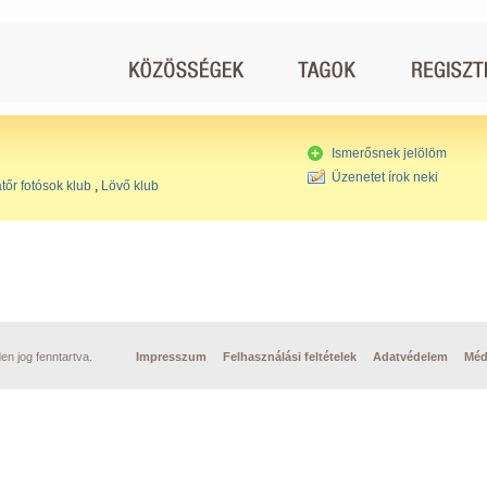
Ismerősnek jelölöm
Üzenetet írok neki
őr fotósok klub
,
Lövő klub
n jog fenntartva.
Impresszum
Felhasználási feltételek
Adatvédelem
Méd