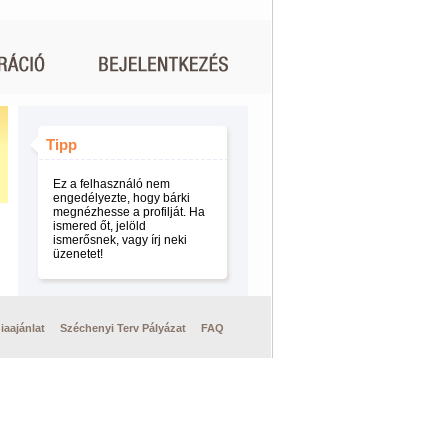
Tipp
Ez a felhasználó nem
engedélyezte, hogy bárki
megnézhesse a profilját. Ha
ismered őt, jelöld
ismerősnek, vagy írj neki
üzenetet!
iaajánlat
Széchenyi Terv Pályázat
FAQ