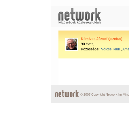
Kőmives József (jozefus)
90 éves,
Közösségei:
Völcsej klub
,
Amat
© 2007 Copyright Network.hu Minde