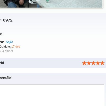
_0972
k:
ória:
Saját
tés ideje:
17 éve
664 ember.
eld
entáld!