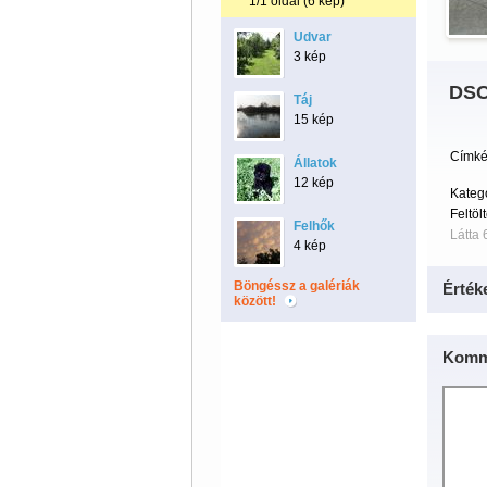
1/1 oldal (6 kép)
Udvar
3 kép
DSC
Táj
15 kép
Címké
Állatok
12 kép
Kateg
Feltöl
Felhők
Látta 
4 kép
Böngéssz a galériák
Érték
között!
Komm