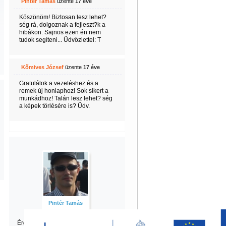
Pintér Tamás
üzente
17 éve
Köszönöm! Biztosan lesz lehet?
ség rá, dolgoznak a fejleszt?k a
hibákon. Sajnos ezen én nem
tudok segíteni... Üdvözlettel: T
Kőmives József
üzente
17 éve
Gratulálok a vezetéshez és a
remek új honlaphoz! Sok sikert a
munkádhoz! Talán lesz lehet? ség
a képek törlésére is? Üdv.
Pintér Tamás
Érdekel Tamás
többi tartalma is?