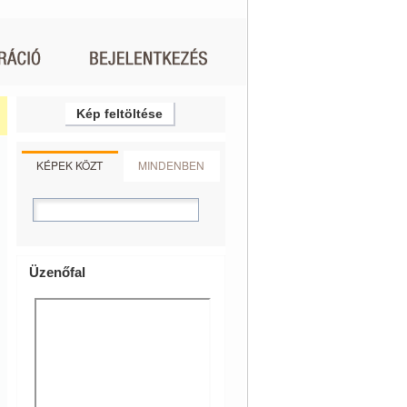
Kép feltöltése
KÉPEK KÖZT
MINDENBEN
Üzenőfal