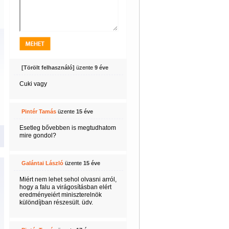
[Törölt felhasználó]
üzente
9 éve
Cuki vagy
Pintér Tamás
üzente
15 éve
Esetleg bővebben is megtudhatom
mire gondol?
Galántai László
üzente
15 éve
Miért nem lehet sehol olvasni arról,
hogy a falu a virágosításban elért
eredményeiért miniszterelnök
különdíjban részesült. üdv.