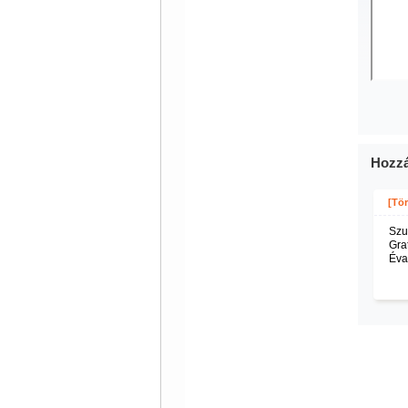
Hozzá
[Tör
Szu
Gra
Éva