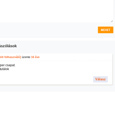
szólások
ölt felhasználó]
üzente
16 éve
per csapat.
tulálok
Válasz