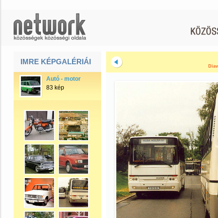
IMRE KÉPGALÉRIÁI
Diav
Autó - motor
83 kép