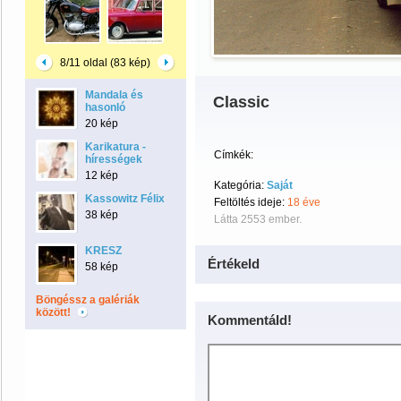
8/11 oldal (83 kép)
Mandala és
Classic
hasonló
20 kép
Karikatura -
Címkék:
hírességek
12 kép
Kategória:
Saját
Kassowitz Félix
Feltöltés ideje:
18 éve
38 kép
Látta 2553 ember.
KRESZ
Értékeld
58 kép
Böngéssz a galériák
között!
Kommentáld!