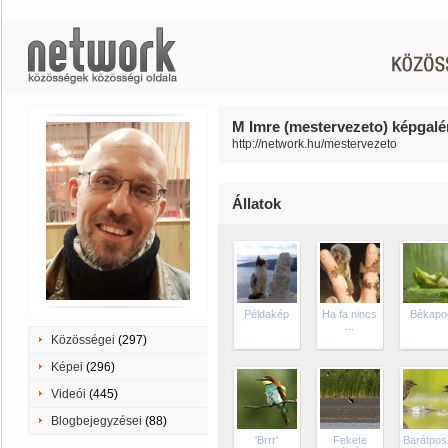
M Imre (mestervezeto) képgalér
http://network.hu/mestervezeto
Állatok
Példakép
Ha fa nincs
Békapo
...
Közösségei
(297)
Képei
(296)
Videói
(445)
Blogbejegyzései
(88)
'Brrr'
Fekete
Barátpos