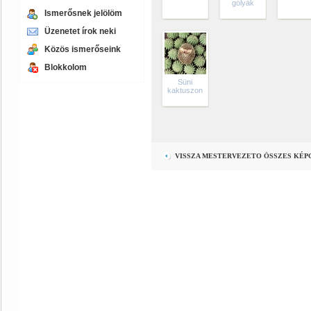
gólyák
Ismerősnek jelölöm
Üzenetet írok neki
Közös ismerőseink
Blokkolom
Süni
kaktuszon
VISSZA MESTERVEZETO ÖSSZES KÉP