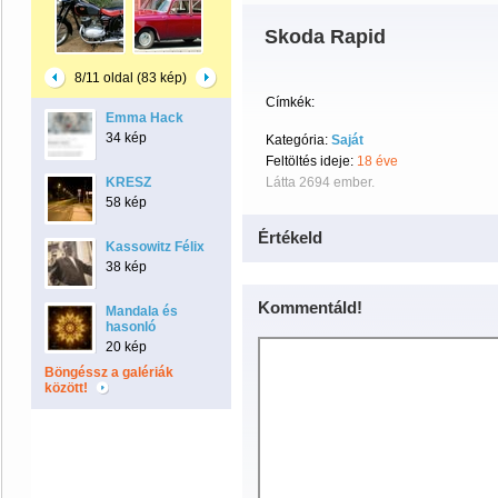
Skoda Rapid
8/11 oldal (83 kép)
Címkék:
Emma Hack
34 kép
Kategória:
Saját
Feltöltés ideje:
18 éve
KRESZ
Látta 2694 ember.
58 kép
Értékeld
Kassowitz Félix
38 kép
Kommentáld!
Mandala és
hasonló
20 kép
Böngéssz a galériák
között!