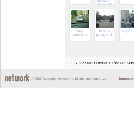
felteszem,
de kérnék
mindenkit,
hogy aki
esetleg
Mozgássérültes
képet küld a
későbbiekben,
az fotózza
Tábla-
Kedves
Bal-jobb 
le a
sarok-járda
gyalogos :D
műszerfalat
is (aztán
szaladjon),
hogy
látszódjon,
hogy nincs
kártya kint
VISSZA MESTERVEZETO ÖSSZES KÉP
© 2007 Copyright Network.hu Minden jog fenntartva.
Impress