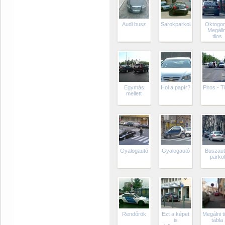
Audi busz
Sarokparkolás
Oktogon
Megálln
tilos
Egymás
Hol a papír?
Piros - T
mellett
Gyalogautó
Gyalogautó
Buszaut
parkol
Rendőrök
Ezt a képet
Megálni t
is
tábla