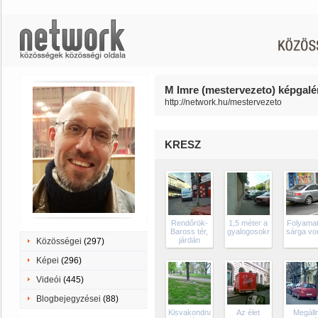
M Imre (mestervezeto) képgalér
http://network.hu/mestervezeto
KRESZ
Rendőrök-
1,5 méter a
Folyama
Baross tér,
gyalogosoknak?
sárga von
járdán
Közösségei
(297)
Képei
(296)
Videói
(445)
Blogbejegyzései
(88)
Kisvakondnak
Az élet
Megálln