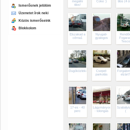
megálni
Coke :)
tilos (4 ó
tilos!
Ismerősnek jelölöm
Üzenetet írok neki
Közös ismerőseink
Blokkolom
Elszakad a
Nyugati-
Rendőr
cérna1
gyalogos
Fogara
Tesco
Dugóközlekedés
Csepel-
Forgalom
parkolás
elzárt
17-es - 40
Lágymányosi
Szabályta
perc
- tolongás
(