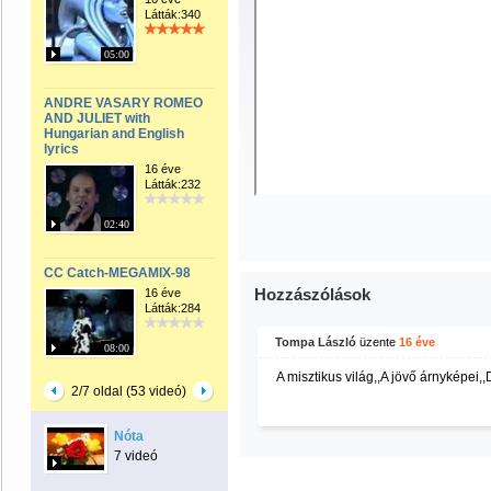
Látták:340
05:00
ANDRE VASARY ROMEO
AND JULIET with
Hungarian and English
lyrics
16 éve
Látták:232
02:40
CC Catch-MEGAMIX-98
Hozzászólások
16 éve
Látták:284
Tompa László
üzente
16 éve
08:00
A misztikus világ,,A jövő árnyképei
2/7 oldal (53 videó)
Nóta
7 videó