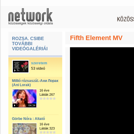
Fifth Element MV
ROZSA. CSIBE
TOVÁBBI
VIDEÓGALÉRIÁI
szeretem
53 videó
Millió rózsaszál.-Ани Лорак
(Ani Lorak)
16 éve
Látták:267
04:34
Görbe Nóra : Altató
16 éve
Látták:323