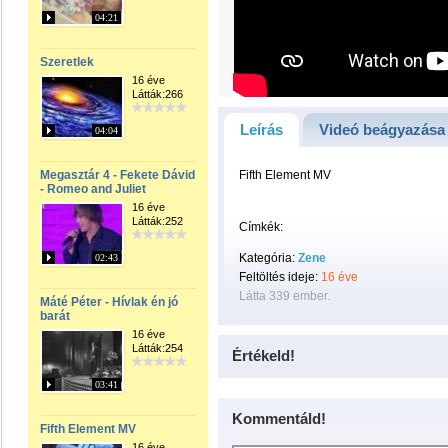
04:21
Szeretlek
16 éve
Látták:266
Leírás
Videó beágyazása
04:04
Megasztár 4 - Fekete Dávid
Fifth Element MV
- Romeo and Juliet
16 éve
Látták:252
Címkék:
Kategória:
Zene
02:43
Feltöltés ideje:
16 éve
Látta 339 ember.
Máté Péter - Hívlak én jó
barát
16 éve
Látták:254
Értékeld!
03:41
Kommentáld!
Fifth Element MV
16 éve