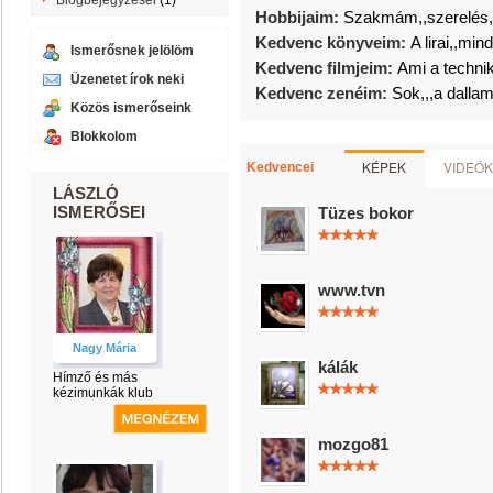
Blogbejegyzései
(1)
Hobbijaim:
Szakmám,,szerelés,,,
Kedvenc könyveim:
A lirai,,mind
Ismerősnek jelölöm
Kedvenc filmjeim:
Ami a techniká
Üzenetet írok neki
Kedvenc zenéim:
Sok,,,a dalla
Közös ismerőseink
Blokkolom
KÉPEK
VIDEÓK
Kedvencei
LÁSZLÓ
ISMERŐSEI
Tüzes bokor
www.tvn
Nagy Mária
kálák
Hímző és más
kézimunkák klub
mozgo81