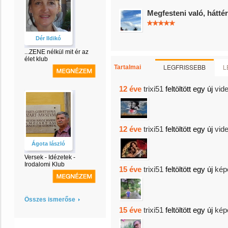
Megfesteni való, hátté
Dér Ildikó
...ZENE nélkül mit ér az
élet klub
LEGFRISSEBB
L
Tartalmai
12 éve
trixi51
feltöltött egy új
vide
12 éve
trixi51
feltöltött egy új
vide
Ágota lászló
Versek - Idézetek -
Irodalomi Klub
15 éve
trixi51
feltöltött egy új
kép
Összes ismerőse
15 éve
trixi51
feltöltött egy új
kép