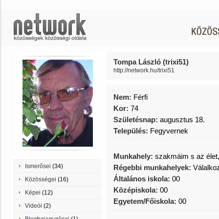
Tompa László (trixi51)
http://network.hu/trixi51
Nem:
Férfi
Kor:
74
Születésnap:
augusztus 18.
Település:
Fegyvernek
Munkahely:
szakmáim s az élet,
Ismerősei
(34)
Régebbi munkahelyek:
Válalkoz
Általános iskola:
00
Közösségei
(16)
Középiskola:
00
Képei
(12)
Egyetem/Főiskola:
00
Videói
(2)