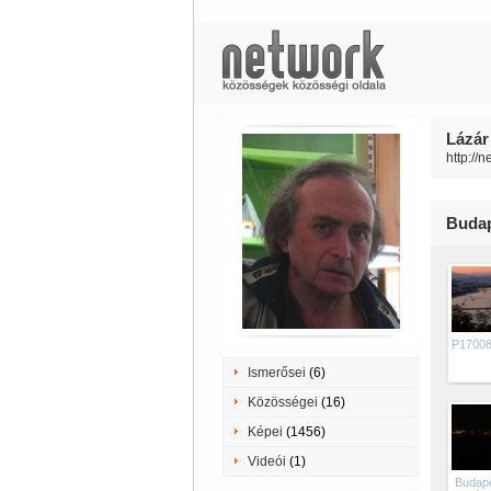
Lázár 
http://
Budap
P1700
Ismerősei
(6)
Közösségei
(16)
Képei
(1456)
Videói
(1)
Budape