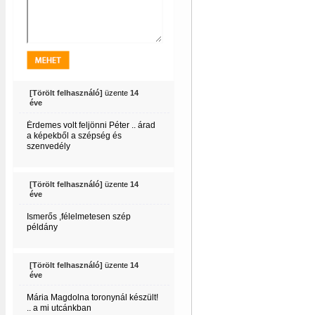
[Törölt felhasználó]
üzente
14
éve
Érdemes volt feljönni Péter .. árad
a képekből a szépség és
szenvedély
[Törölt felhasználó]
üzente
14
éve
Ismerős ,félelmetesen szép
példány
[Törölt felhasználó]
üzente
14
éve
Mária Magdolna toronynál készült!
.. a mi utcánkban