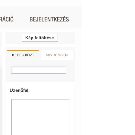
Kép feltöltése
KÉPEK KÖZT
MINDENBEN
Üzenőfal