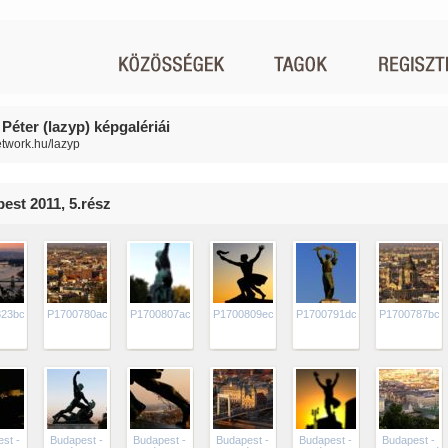
Péter (lazyp) képgalériái
network.hu/lazyp
est 2011, 5.rész
823bc
P1700780ac
P1700807ac
P1700809ec
P1700791dc
P1700787bc
st -
Budapest -
Budapest -
Budapest -
Budapest -
Budapest -