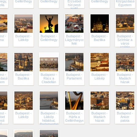
hegy,
Gellérthegy
Gellérthegy
Erzsébet
Gellérthegy
Közgazdasági
ella
híd pesti
Egyetem
hídfő
st -
Budapest -
Budapest -
Budapest -
Budapest -
Budapest -
lna
Látkép
Gellérthegy
Lágymányos
Bazilika
Színház a
felé
város
szélén
st -
Budapest -
Budapest -
Budapest -
Budapest -
Budapest -
dasági
Bazilika
Rács a
Parlament
Látkép
Madách
tem
Citadellán
házak
st -
Budapest -
Budapest -
Budapest -
Budapest -
Budapest -
bet
Látkép
Látkép
Hárfa a
Madách
Anker
esti
hidakkal,
Gellérthegyen
házak
palota
fő
Parlamenttel