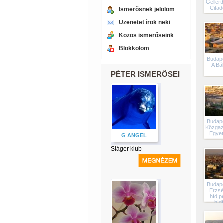
Gellért
Citad
Ismerősnek jelölöm
Üzenetet írok neki
Közös ismerőseink
Blokkolom
Budape
A Bá
PÉTER ISMERŐSEI
Budape
Közgaz
Egye
G ANGEL
Sláger klub
Budape
Erzsé
híd p
híd