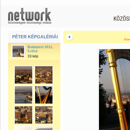
PÉTER KÉPGALÉRIÁI
Diav
Budapest 2011,
5.rész
33 kép