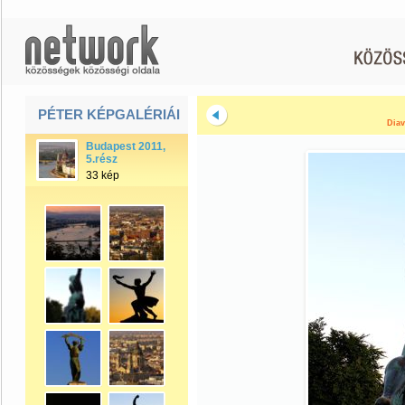
PÉTER KÉPGALÉRIÁI
Diav
Budapest 2011,
5.rész
33 kép