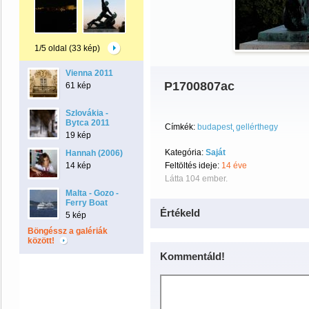
1/5 oldal (33 kép)
Vienna 2011
P1700807ac
61 kép
Szlovákia -
Bytca 2011
Címkék:
budapest
gellérthegy
19 kép
Kategória:
Saját
Hannah (2006)
14 kép
Feltöltés ideje:
14 éve
Látta 104 ember.
Malta - Gozo -
Ferry Boat
Értékeld
5 kép
Böngéssz a galériák
között!
Kommentáld!