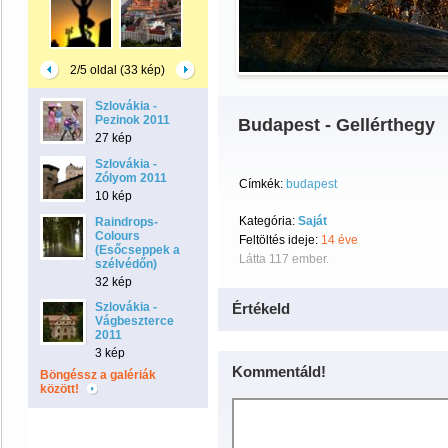
2/5 oldal (33 kép)
Szlovákia -
Pezinok 2011
Budapest - Gellérthegy
27 kép
Szlovákia -
Zólyom 2011
Címkék:
budapest
10 kép
Kategória:
Saját
Raindrops-
Colours
Feltöltés ideje:
14 éve
(Esőcseppek a
Látta 117 ember.
szélvédőn)
32 kép
Szlovákia -
Értékeld
Vágbeszterce
2011
3 kép
Kommentáld!
Böngéssz a galériák
között!