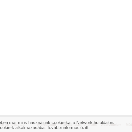
ben már mi is használunk cookie-kat a Network.hu oldalon.
n jog fenntartva.
Impresszum
Felhasználási feltételek
Adatvédelem
Méd
cookie-k alkalmazásába. További információ:
itt
.