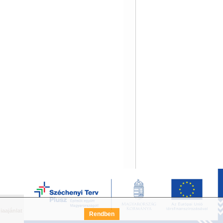
iaajánlat
Széchenyi Terv Pályázat
FAQ
Rendben