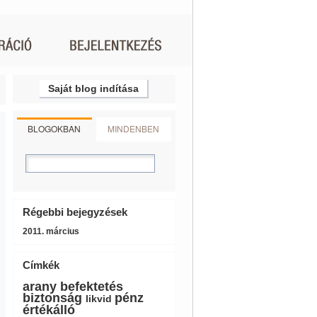
Saját blog indítása
BLOGOKBAN
MINDENBEN
Régebbi bejegyzések
2011. március
Címkék
arany
befektetés
biztonság
pénz
likvid
értékálló