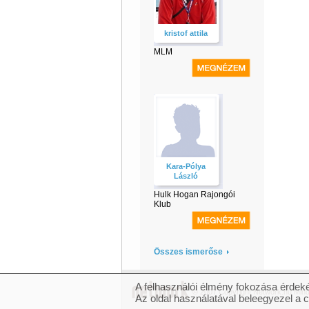
kristof attila
MLM
Kara-Pólya
László
Hulk Hogan Rajongói
Klub
Összes ismerőse
A felhasználói élmény fokozása érdeké
© 2007 Copyright Network.hu Minde
Az oldal használatával beleegyezel a 