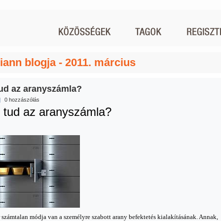
iann blogja - 2011. március
tud az aranyszámla?
|
0 hozzászólás
t tu
d az aranyszámla?
számtalan módja van a személyre szabott arany befektetés kialakításának. Annak,