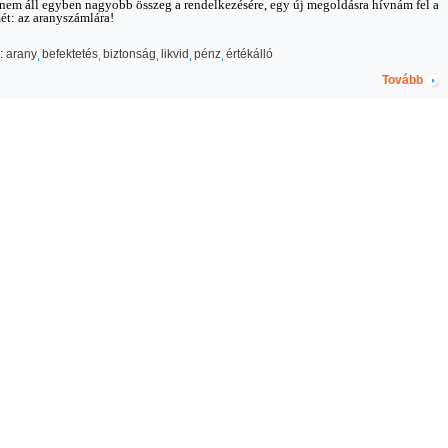
nem áll egyben nagyobb összeg a rendelkezésére, egy új megoldásra hívnám fel a
ét: az aranyszámlára!
:
arany
befektetés
biztonság
likvid
pénz
értékálló
Tovább