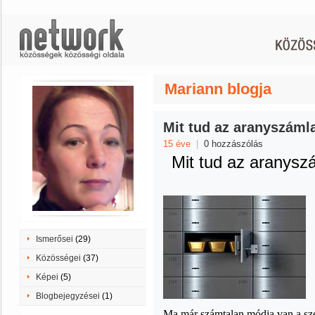
Mariann blogja
Mit tud az aranyszáml
15 éve
|
0 hozzászólás
M
it tu
d az aranysz
Ismerősei
(29)
Közösségei
(37)
Képei
(5)
Blogbejegyzései
(1)
Ma már számtalan módja van a sze