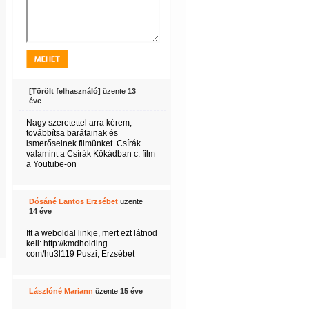
[Törölt felhasználó]
üzente
13
éve
Nagy szeretettel arra kérem,
továbbítsa barátainak és
ismerőseinek filmünket. Csírák
valamint a Csírák Kőkádban c. film
a Youtube-on
Dósáné Lantos Erzsébet
üzente
14 éve
Itt a weboldal linkje, mert ezt látnod
kell: http://kmdholding.
com/hu3l119 Puszi, Erzsébet
Lászlóné Mariann
üzente
15 éve