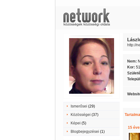
Lászl
http://
Nem:
Kor:
5
Szület
Telepü
Websit
Ismerősei
(29)
Közösségei
(37)
Tartalma
Képei
(5)
15 éve
Blogbejegyzései
(1)