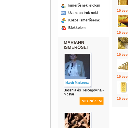
Ismerősnek jelölöm
15 éve
Üzenetet írok neki
Közös ismerőseink
Blokkolom
15 éve
MARIANN
ISMERŐSEI
15 éve
15 éve
Marth Marianna
Bosznia és Hercegovina -
Mostar
15 éve