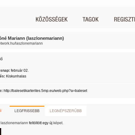
óné Mariann (laszlonemariann)
network.hu/laszlonemariann
Nő
1
ésnap:
február 02.
lés:
Kiskunhalas
e:
http://balesetikarterites.5mp.eu/web.php?a=baleset
LEGFRISSEBB
LEGNÉPSZERŰBB
i
laszlonemariann
feltöltött egy új
képet
.