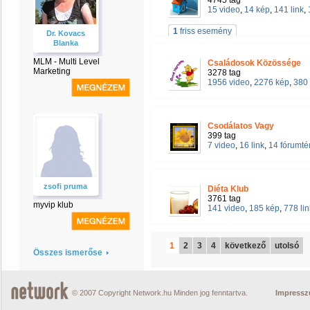
4745 tag
15 video
,
14 kép
,
141 link
,
1
friss esemény
Dr. Kovacs
Blanka
MLM - Multi Level
Családosok Közössége
Marketing
3278 tag
1956 video
,
2276 kép
,
380 
Csodálatos Vagy
399 tag
7 video
,
16 link
,
14 fórumt
zsofi pruma
Diéta Klub
3761 tag
myvip klub
141 video
,
185 kép
,
778 lin
1
2
3
4
következő
utolsó
Összes ismerőse
© 2007 Copyright Network.hu Minden jog fenntartva.
Impress