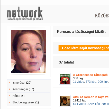
Keresés a közösségei között
37
találat
A Greenpeace Támogatói
308 tag
11 video
,
573 kép
,
200 link
Ismerősei
(29)
Közösségei
(37)
Képei
(5)
Akik az iwiw-en is rajta v
12413 tag
Blogbejegyzései
(1)
674 video
,
3295 kép
,
206 l