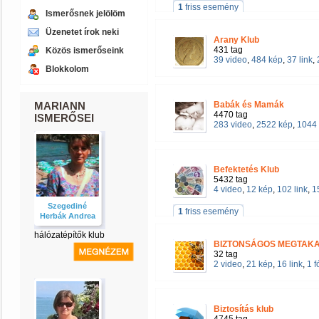
1
friss esemény
Ismerősnek jelölöm
Üzenetet írok neki
Arany Klub
431 tag
Közös ismerőseink
39 video
,
484 kép
,
37 link
,
Blokkolom
MARIANN
Babák és Mamák
4470 tag
ISMERŐSEI
283 video
,
2522 kép
,
1044 
Befektetés Klub
5432 tag
4 video
,
12 kép
,
102 link
,
1
Szegediné
1
friss esemény
Herbák Andrea
hálózatépítők klub
BIZTONSÁGOS MEGTAKA
32 tag
2 video
,
21 kép
,
16 link
,
1 
Biztosítás klub