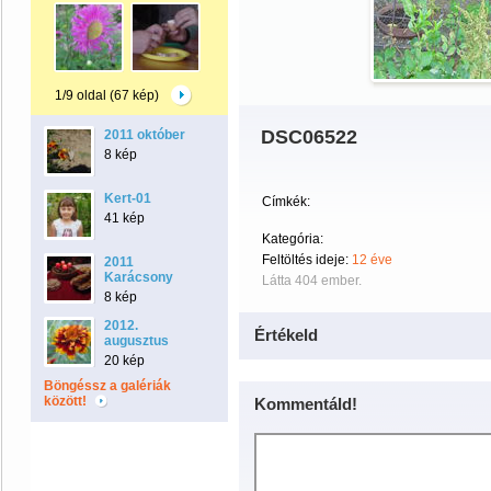
1/9 oldal (67 kép)
DSC06522
2011 október
8 kép
Kert-01
Címkék:
41 kép
Kategória:
Feltöltés ideje:
12 éve
2011
Karácsony
Látta 404 ember.
8 kép
2012.
Értékeld
augusztus
20 kép
Böngéssz a galériák
között!
Kommentáld!