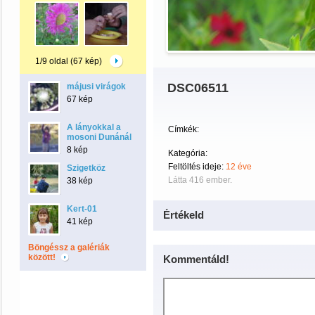
1/9 oldal (67 kép)
DSC06511
májusi virágok
67 kép
A lányokkal a
Címkék:
mosoni Dunánál
8 kép
Kategória:
Feltöltés ideje:
12 éve
Szigetköz
Látta 416 ember.
38 kép
Kert-01
Értékeld
41 kép
Böngéssz a galériák
között!
Kommentáld!