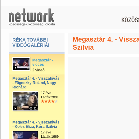
Megasztár 4. - Vissza
RÉKA TOVÁBBI
VIDEÓGALÉRIÁI
Szilvia
Megasztár -
vicces
2 videó
Megasztár 4. - Visszahívás
- Fügeczky Roland, Nagy
Richárd
17 éve
Látták:2091
03:32
Megasztár 4. - Visszahívás
- Köles Eliza, Kóra Szilvia
17 éve
Látták:1669