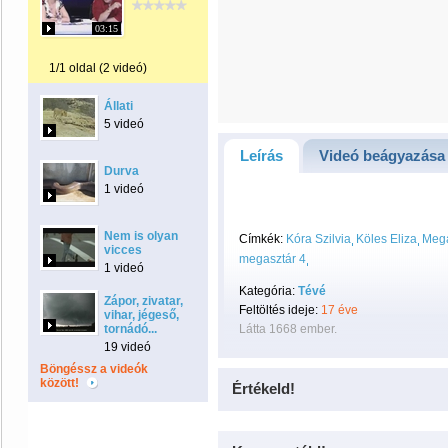
03:15
1/1 oldal (2 videó)
Állati
5 videó
Leírás
Videó beágyazása
Durva
1 videó
Nem is olyan
Címkék:
Kóra Szilvia
Köles Eliza
Mega
vicces
megasztár 4
1 videó
Kategória:
Tévé
Zápor, zivatar,
Feltöltés ideje:
17 éve
vihar, jégeső,
tornádó...
Látta 1668 ember.
19 videó
Böngéssz a videók
között!
Értékeld!