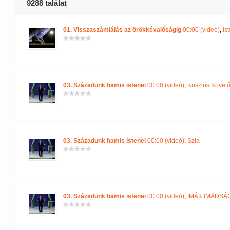
9288 találat
01. Visszaszámlálás az örökkévalóságig
00:00 (videó)
,
Is
03. Századunk hamis istenei
00:00 (videó)
,
Krisztus Követ
03. Századunk hamis istenei
00:00 (videó)
,
Szia
03. Századunk hamis istenei
00:00 (videó)
,
IMÁK IMÁDSÁ