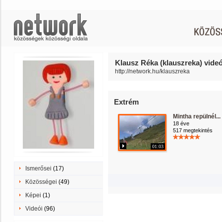
Klausz Réka (klauszreka) videó
http://network.hu/klauszreka
Extrém
Mintha repülnél...
18 éve
517 megtekintés
01:03
Ismerősei
(17)
Közösségei
(49)
Képei
(1)
Videói
(96)