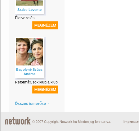
Szabo Levente
Életvezetés
Bagolyné Szücs
Andrea
Reformátusok klubja klub
Összes ismerőse
© 2007 Copyright Network.hu Minden jog fenntartva.
Impress