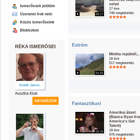
sehol
Ismerősnek jelölöm
17 éve
746 megtekintés
Üzenetet írok neki
00:17
Közös ismerőseink
Blokkolom
Extrém
RÉKA ISMERŐSEI
Mintha repülnél...
18 éve
517 megtekintés
01:03
Kralik Janos
Ausztria Klub
Fantasztikus!
Amerikai álom!
(Bianca Ryan fr
America's Got
Talent)
18 éve
03:29
976 megtekintés