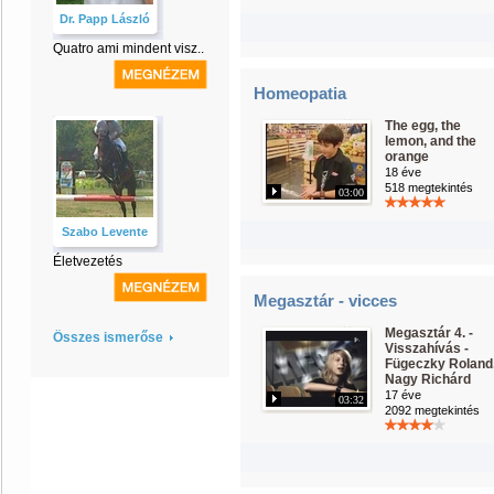
Dr. Papp László
Quatro ami mindent visz..
Homeopatia
The egg, the
lemon, and the
orange
18 éve
518 megtekintés
03:00
Szabo Levente
Életvezetés
Megasztár - vicces
Megasztár 4. -
Összes ismerőse
Visszahívás -
Fügeczky Roland
Nagy Richárd
17 éve
03:32
2092 megtekintés