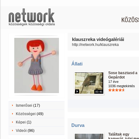
klauszreka videógalériái
http://network.hu/klauszreka
Állati
Sose basztasd a
Gepárdot
17 éve
1036 megtekintés
00:46
Ismerősei
(17)
Közösségei
(49)
Képei
(1)
Durva
Videói
(96)
Találtak egy
kamerát, tulaj m