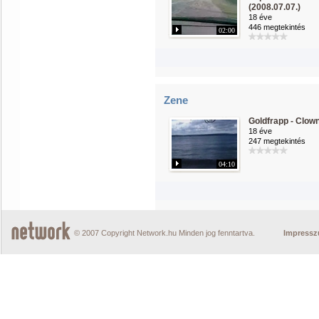
(2008.07.07.)
18 éve
446 megtekintés
02:00
Zene
Goldfrapp - Clow
18 éve
247 megtekintés
04:10
© 2007 Copyright Network.hu Minden jog fenntartva.
Impress