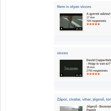
Nem is olyan vicces
A gyerek utánoz!
17 éve
704 megtekintés
01:31
vicces
David Copperfiel
- Hogy is van ez?
18 éve
2793 megtekintés
01:45
Zápor, zivatar, vihar, jégeső, to
Jégeső - Bezeny
Paprét