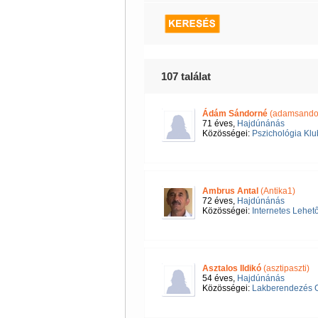
107 találat
Ádám Sándorné
(adamsando
71 éves,
Hajdúnánás
Közösségei:
Pszichológia Klu
Ambrus Antal
(Antika1)
72 éves,
Hajdúnánás
Közösségei:
Internetes Lehet
Asztalos Ildikó
(asztipaszti)
54 éves,
Hajdúnánás
Közösségei:
Lakberendezés O