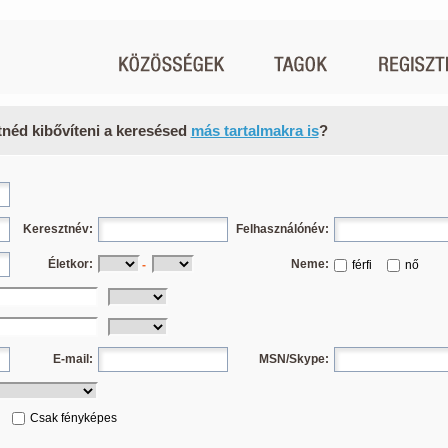
tnéd kibővíteni a keresésed
más tartalmakra is
?
Keresztnév:
Felhasználónév:
Életkor:
Neme:
-
férfi
nő
E-mail:
MSN/Skype:
Csak fényképes