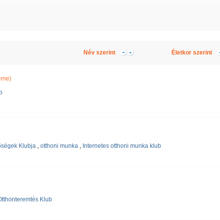
Név szerint
Életkor szerint
rne)
b
őségek Klubja
,
otthoni munka
,
Internetes otthoni munka klub
tthonteremtés Klub