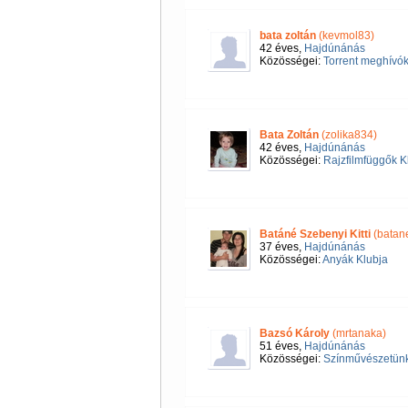
bata zoltán
(kevmol83)
42 éves,
Hajdúnánás
Közösségei:
Torrent meghívók
Bata Zoltán
(zolika834)
42 éves,
Hajdúnánás
Közösségei:
Rajzfilmfüggők K
Batáné Szebenyi Kitti
(batane
37 éves,
Hajdúnánás
Közösségei:
Anyák Klubja
Bazsó Károly
(mrtanaka)
51 éves,
Hajdúnánás
Közösségei:
Színművészetünk