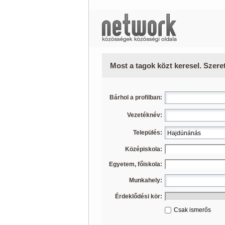
Most a tagok közt keresel. Szere
Bárhol a profilban:
Vezetéknév:
Település:
Középiskola:
Egyetem, főiskola:
Munkahely:
Érdeklődési kör:
Csak ismerős