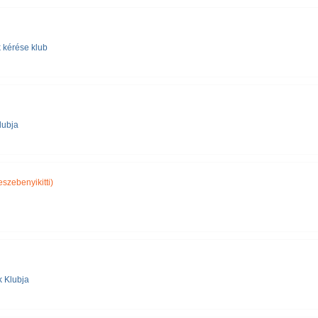
 kérése klub
lubja
szebenyikitti)
 Klubja