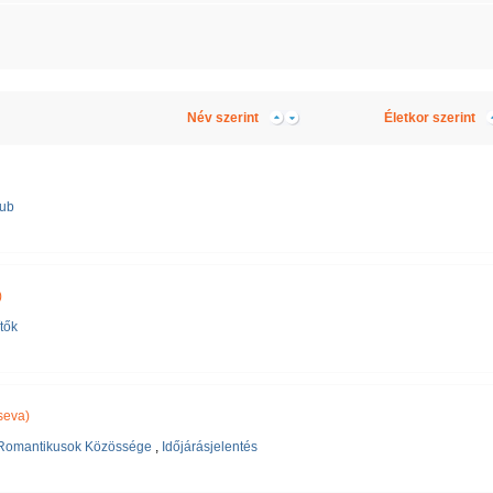
Név szerint
Életkor szerint
lub
)
tők
seva)
Romantikusok Közössége
,
Időjárásjelentés