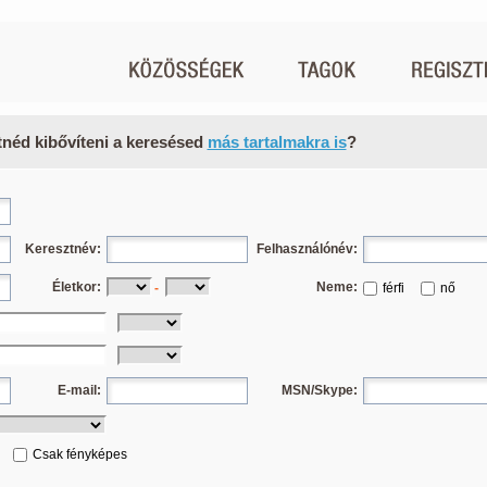
tnéd kibővíteni a keresésed
más tartalmakra is
?
Keresztnév:
Felhasználónév:
Életkor:
Neme:
-
férfi
nő
E-mail:
MSN/Skype:
Csak fényképes