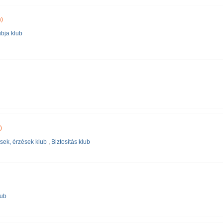
)
bja klub
)
sek, érzések klub
,
Biztosítás klub
lub