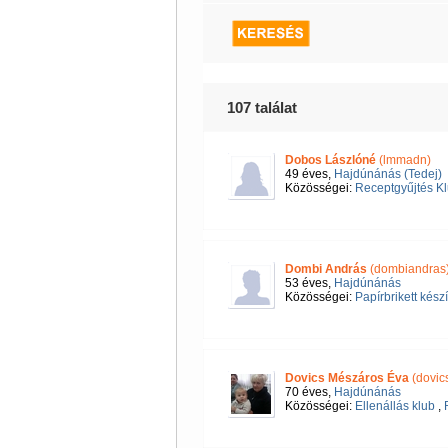
107 találat
Dobos Lászlóné
(lmmadn)
49 éves,
Hajdúnánás (Tedej)
Közösségei:
Receptgyűjtés K
Dombi András
(dombiandras
53 éves,
Hajdúnánás
Közösségei:
Papírbrikett készí
Dovics Mészáros Éva
(dovic
70 éves,
Hajdúnánás
Közösségei:
Ellenállás klub
,