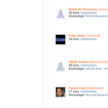
Dráviczki Zsuzsanna
(Zszsnn
36 éves,
Hajdúnánás
Közösségei:
Reformátusok klu
Erdei János
(Janesz19)
36 éves,
Hajdúnánás
Fábián Andrea
(fabianandrea
58 éves,
Hajdúnánás
Közösségei:
adózás klub
,
Ver
Fekete Anett
(feketeanett)
37 éves,
Hajdúnánás
Közösségei:
McLeod lányai k