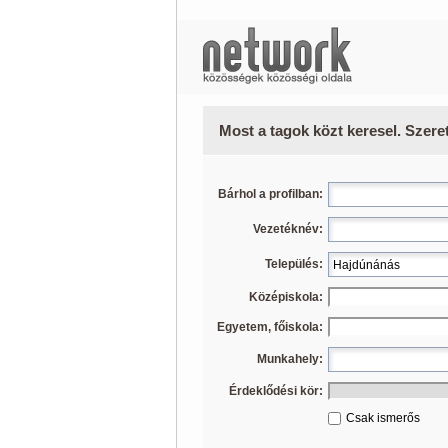
Most a tagok közt keresel. Szere
Bárhol a profilban:
Vezetéknév:
Település:
Középiskola:
Egyetem, főiskola:
Munkahely:
Érdeklődési kör:
Csak ismerős