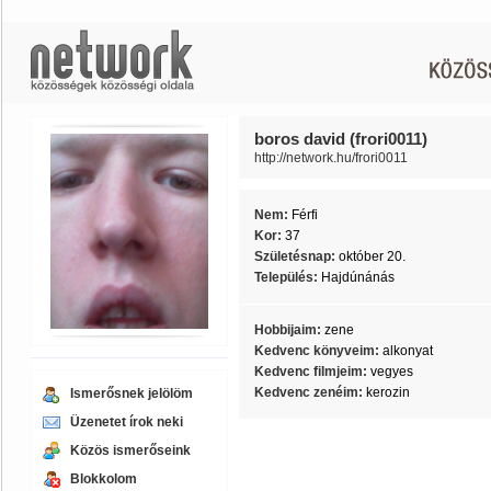
boros david (frori0011)
http://network.hu/frori0011
Nem:
Férfi
Kor:
37
Születésnap:
október 20.
Település:
Hajdúnánás
Hobbijaim:
zene
Kedvenc könyveim:
alkonyat
Kedvenc filmjeim:
vegyes
Kedvenc zenéim:
kerozin
Ismerősnek jelölöm
Üzenetet írok neki
Közös ismerőseink
Blokkolom