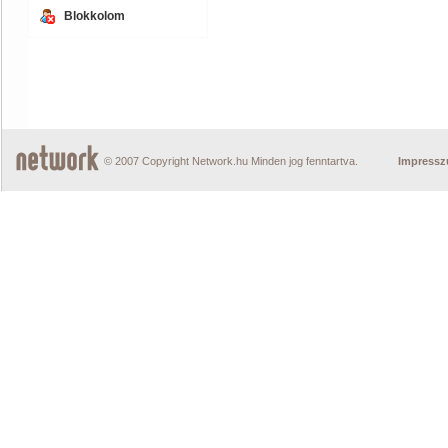
Blokkolom
© 2007 Copyright Network.hu Minden jog fenntartva.
Impress