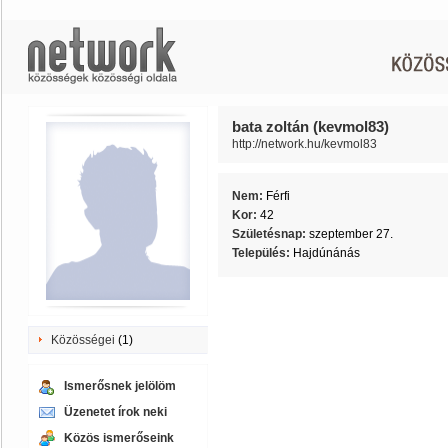
bata zoltán (kevmol83)
http://network.hu/kevmol83
Nem:
Férfi
Kor:
42
Születésnap:
szeptember 27.
Település:
Hajdúnánás
Közösségei
(1)
Ismerősnek jelölöm
Üzenetet írok neki
Közös ismerőseink