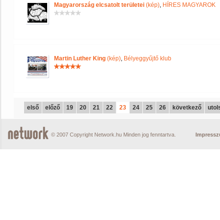
Magyarország elcsatolt területei
(kép)
,
HÍRES MAGYAROK
Martin Luther King
(kép)
,
Bélyeggyűjtő klub
első
előző
19
20
21
22
23
24
25
26
következő
utol
© 2007 Copyright Network.hu Minden jog fenntartva.
Impress