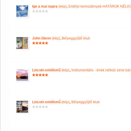
Ige a mai napra
(kép)
,
Erdélyi keresztények-HATÁROK NÉLK
John Glenn
(kép)
,
Bélyeggyűjtő klub
Lincoln emlékmű
(kép)
,
Instrumentális - ének nélküli zene b
Lincoln emlékmű
(kép)
,
Bélyeggyűjtő klub