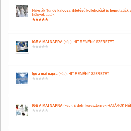
Hrivnák Tünde kalocsai ihletésű kollekcióját is bemutatják 
hölgyek autók
IGE A MAI NAPRA
(kép)
,
HIT REMÉNY SZERETET
Ige a mai napra
(kép)
,
HIT REMÉNY SZERETET
IGE A MAI NAPRA
(kép)
,
Erdélyi keresztények-HATÁROK N