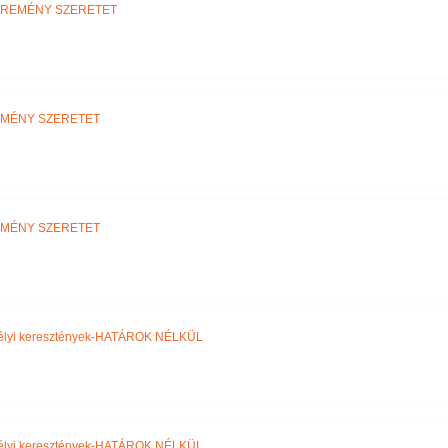
 REMÉNY SZERETET
EMÉNY SZERETET
EMÉNY SZERETET
élyi keresztények-HATÁROK NÉLKÜL
élyi keresztények-HATÁROK NÉLKÜL