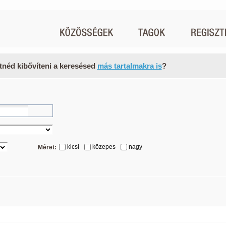
tnéd kibővíteni a keresésed
más tartalmakra is
?
kicsi
közepes
nagy
Méret: