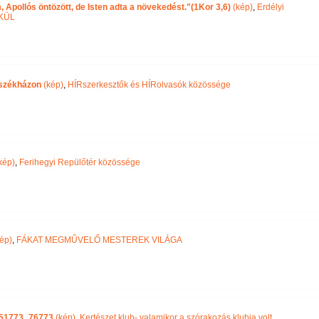
m, Apollós öntözött, de Isten adta a növekedést."(1Kor 3,6)
(kép)
,
Erdélyi
LKÜL
 székházon
(kép)
,
HÍRszerkesztők és HÍRolvasók közössége
kép)
,
Ferihegyi Repülőtér közössége
ép)
,
FÁKAT MEGMŰVELŐ MESTEREK VILÁGA
851773_76773
(kép)
,
Kertészet klub- valamikor a szórakozás klubja volt.