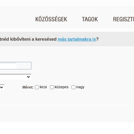
tnéd kibővíteni a keresésed
más tartalmakra is
?
kicsi
közepes
nagy
Méret: