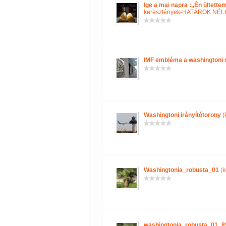
Ige a mai napra :,,Én ültette
keresztények-HATÁROK NÉ
IMF embléma a washingtoni
Washingtoni irányítótorony
(
Washingtonia_robusta_01
(k
washingtonia_robusta_01_