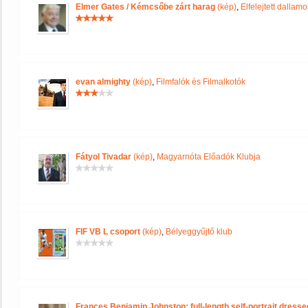
Elmer Gates / Kémcsőbe zárt harag
(kép)
,
Elfelejtett dallam
evan almighty
(kép)
,
Filmfalók és Filmalkotók
Fátyol Tivadar
(kép)
,
Magyarnóta Előadók Klubja
FIF VB L csoport
(kép)
,
Bélyeggyűjtő klub
Frances Benjamin Johnston: full-length self-portrait dres