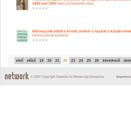
1880 and 1900
(kép)
,
Közlekedés klub
Himnuszunk abból a korból, amikor a hazánk a Kárpát-mede
Himnuszának kedvelői
első
előző
19
20
21
22
23
24
25
26
következő
utol
© 2007 Copyright Network.hu Minden jog fenntartva.
Impress