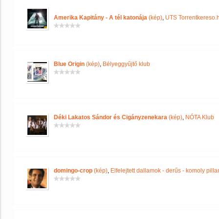
Amerika Kapitány - A tél katonája
(kép)
,
UTS Torrentkereso.
Blue Origin
(kép)
,
Bélyeggyűjtő klub
Déki Lakatos Sándor és Cigányzenekara
(kép)
,
NÓTA Klub
domingo-crop
(kép)
,
Elfelejtett dallamok - derűs - komoly pill