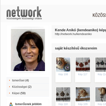
Kende Anikó (kendeaniko) képg
http://network.hu/kendeaniko
saját készítésű ékszereim
Kép 108
Kép 117
Kép 11
Ismerősei
(4)
Közösségei
(2)
Képei
(59)
Ismerősnek jelölöm
Kép 118
Kép 109
Kép 12