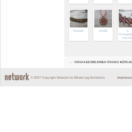
fourdan
medál
a
Granadá
készül
VISSZA KENDEANIKO ÖSSZES KÉPGA
© 2007 Copyright Network.hu Minden jog fenntartva.
Impress