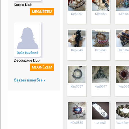
Karma Klub
Kép 052
Kép 053
Kép 05
Kép 048
Kép 046
Kép 04
Deák Istvánné
Decoupage klub
Összes ismerőse
Kép0637
Kép0647
Kép06
Kép0650
az első
"sárkány