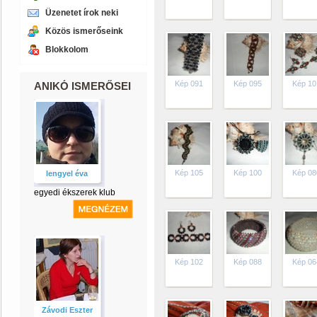
Üzenetet írok neki
Közös ismerőseink
Blokkolom
Kép 091
Kép 095
Kép 10
ANIKÓ ISMERŐSEI
Kép 105
Kép 100
Kép 08
lengyel éva
egyedi ékszerek klub
Kép 102
Kép 088
Kép 06
Závodi Eszter