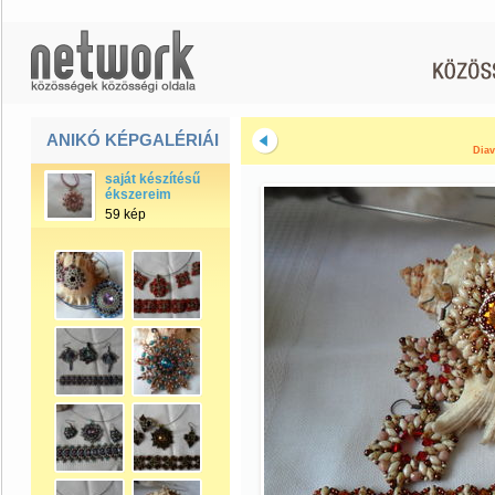
ANIKÓ KÉPGALÉRIÁI
Diav
saját készítésű
ékszereim
59 kép