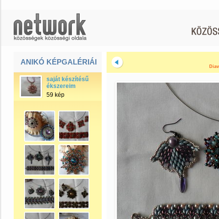
ANIKÓ KÉPGALÉRIÁI
Diav
saját készítésű
ékszereim
59 kép