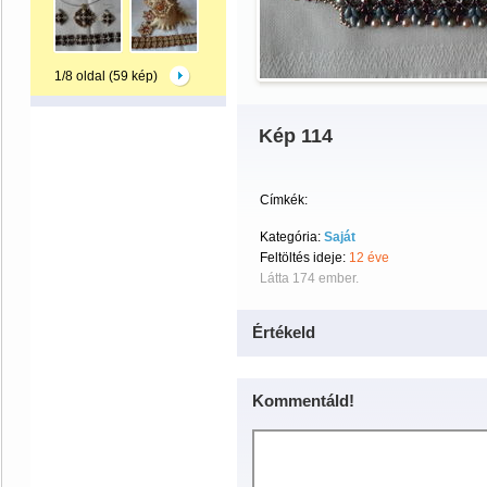
1/8 oldal (59 kép)
Kép 114
Címkék:
Kategória:
Saját
Feltöltés ideje:
12 éve
Látta 174 ember.
Értékeld
Kommentáld!