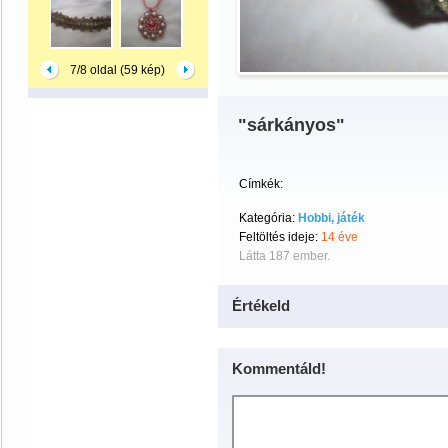
7/8 oldal (59 kép)
"sárkányos"
Címkék:
Kategória:
Hobbi, játék
Feltöltés ideje:
14 éve
Látta 187 ember.
Értékeld
Kommentáld!