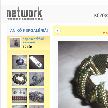
ANIKÓ KÉPGALÉRIÁI
Diav
saját készítésű
ékszereim
59 kép