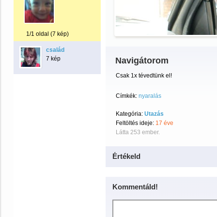
1/1 oldal (7 kép)
család
7 kép
Navigátorom
Csak 1x tévedtünk el!
Címkék:
nyaralás
Kategória:
Utazás
Feltöltés ideje:
17 éve
Látta 253 ember.
Értékeld
Kommentáld!