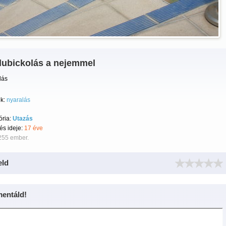
 lubickolás a nejemmel
lás
k:
nyaralás
ória:
Utazás
tés ideje:
17 éve
255 ember.
eld
entáld!