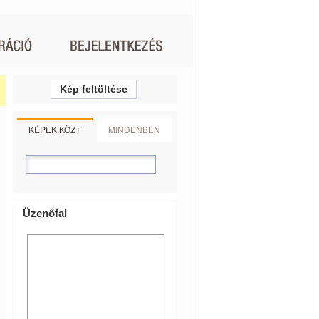
Kép feltöltése
KÉPEK KÖZT
MINDENBEN
Üzenőfal