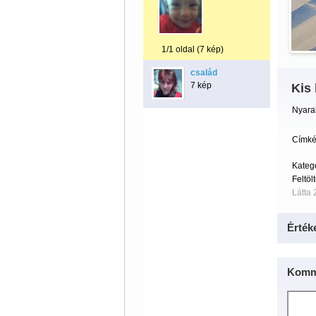
1/1 oldal (7 kép)
család
7 kép
Kis
Nyara
Címké
Kateg
Feltöl
Látta 
Érték
Komm