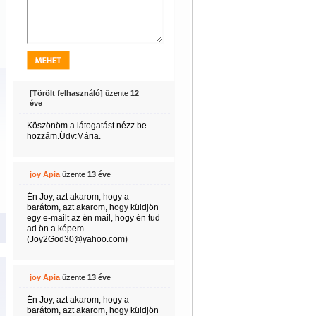
[Törölt felhasználó]
üzente
12
éve
Köszönöm a látogatást nézz be
hozzám.Üdv:Mária.
joy Apia
üzente
13 éve
Én Joy, azt akarom, hogy a
barátom, azt akarom, hogy küldjön
egy e-mailt az én mail, hogy én tud
ad ön a képem
(Joy2God30@yahoo.com)
joy Apia
üzente
13 éve
Én Joy, azt akarom, hogy a
barátom, azt akarom, hogy küldjön