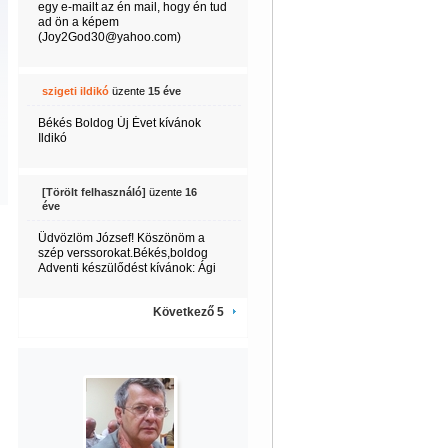
egy e-mailt az én mail, hogy én tud
ad ön a képem
(Joy2God30@yahoo.com)
szigeti ildikó
üzente
15 éve
Békés Boldog Új Évet kívánok
Ildikó
[Törölt felhasználó]
üzente
16
éve
Üdvözlöm József! Köszönöm a
szép verssorokat.Békés,boldog
Adventi készülődést kívánok: Ági
Következő 5