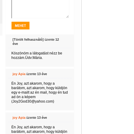
[Törölt felhasználó]
üzente
12
éve
Köszönöm a látogatást nézz be
hozzám.Üdv:Mária.
joy Apia
üzente
13 éve
Én Joy, azt akarom, hogy a
barátom, azt akarom, hogy küldjön
egy e-mailt az én mail, hogy én tud
ad ön a képem
(Joy2God30@yahoo.com)
joy Apia
üzente
13 éve
Én Joy, azt akarom, hogy a
barátom, azt akarom, hogy küldjön