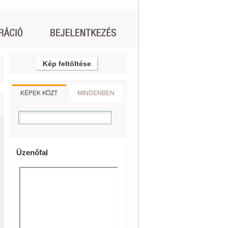
Kép feltöltése
KÉPEK KÖZT
MINDENBEN
Üzenőfal