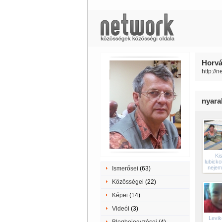
Horvá
http://
nyara
Ki
lubicko
nejem
Ismerősei
(63)
Közösségei
(22)
Képei
(14)
Videói
(3)
Levi