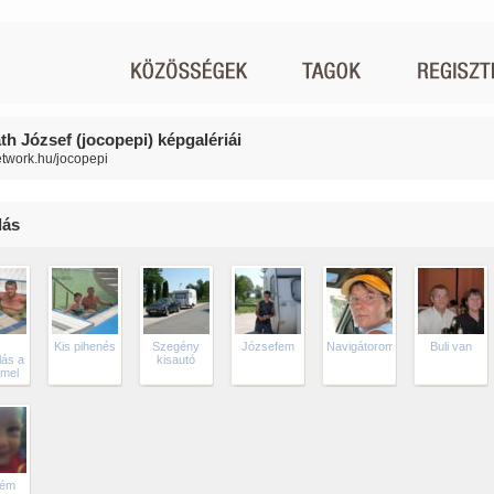
th József (jocopepi) képgalériái
network.hu/jocopepi
lás
s
Kis pihenés
Szegény
Józsefem
Navigátorom
Buli van
lás a
kisautó
mel
kém