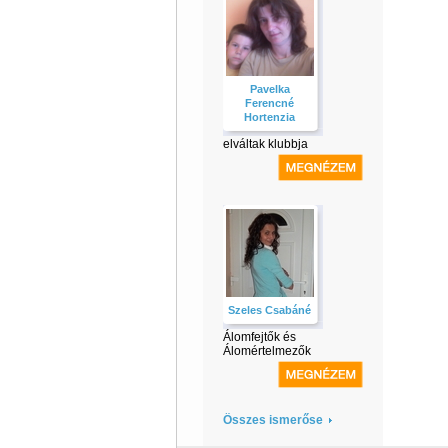
Pavelka
Ferencné
Hortenzia
elváltak klubbja
Szeles Csabáné
Álomfejtők és
Álomértelmezők
Összes ismerőse