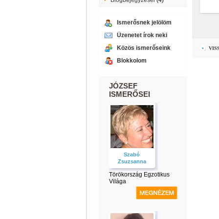
Blogbejegyzései
(4)
Ismerősnek jelölöm
Üzenetet írok neki
Közös ismerőseink
VIS
Blokkolom
JÓZSEF
ISMERŐSEI
Szabó
Zsuzsanna
Törökország Egzotikus
Világa