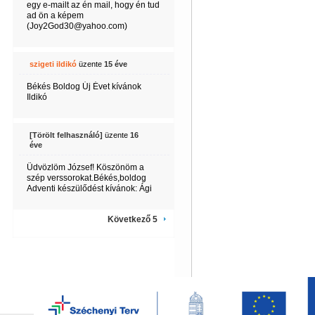
egy e-mailt az én mail, hogy én tud
ad ön a képem
(Joy2God30@yahoo.com)
szigeti ildikó
üzente
15 éve
Békés Boldog Új Évet kívánok
Ildikó
[Törölt felhasználó]
üzente
16
éve
Üdvözlöm József! Köszönöm a
szép verssorokat.Békés,boldog
Adventi készülődést kívánok: Ági
Következő 5