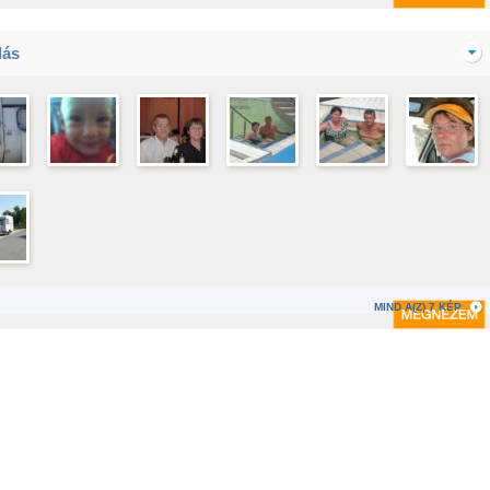
lás
MIND A(Z) 7 KÉP