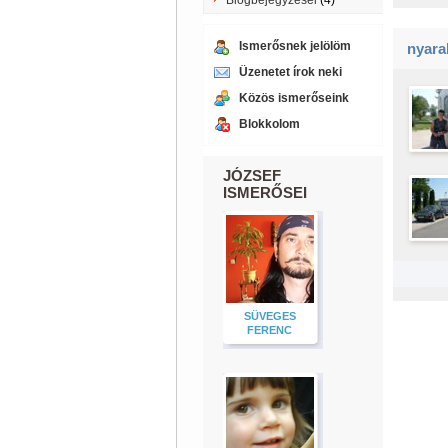
Blogbejegyzései
(4)
Ismerősnek jelölöm
nyara
Üzenetet írok neki
Közös ismerőseink
Blokkolom
JÓZSEF
ISMERŐSEI
SÜVEGES
FERENC