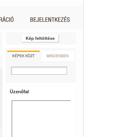
Kép feltöltése
KÉPEK KÖZT
MINDENBEN
Üzenőfal