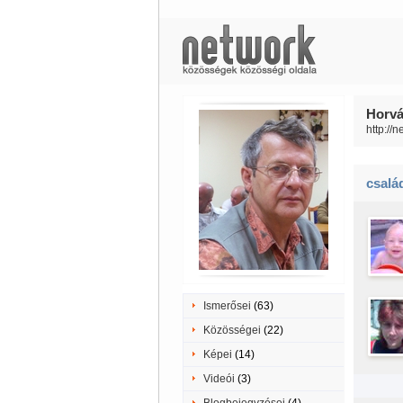
Horvá
http://
csalá
Ismerősei
(63)
Közösségei
(22)
Képei
(14)
Videói
(3)