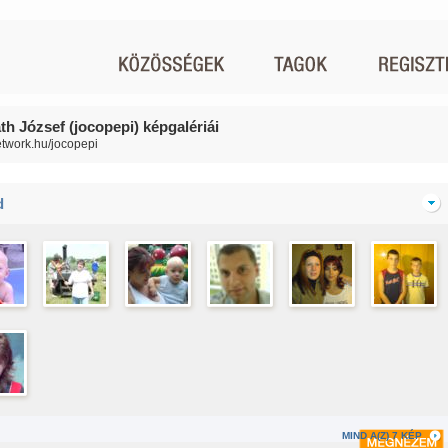
th József (jocopepi) képgalériái
network.hu/jocopepi
d
MIND A(Z) 7 KÉP