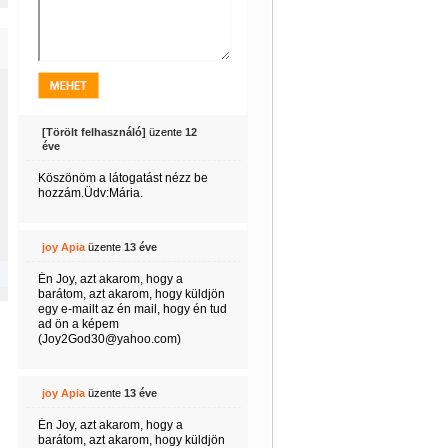
[Törölt felhasználó]
üzente
12
éve
Köszönöm a látogatást nézz be
hozzám.Üdv:Mária.
joy Apia
üzente
13 éve
Én Joy, azt akarom, hogy a
barátom, azt akarom, hogy küldjön
egy e-mailt az én mail, hogy én tud
ad ön a képem
(Joy2God30@yahoo.com)
joy Apia
üzente
13 éve
Én Joy, azt akarom, hogy a
barátom, azt akarom, hogy küldjön