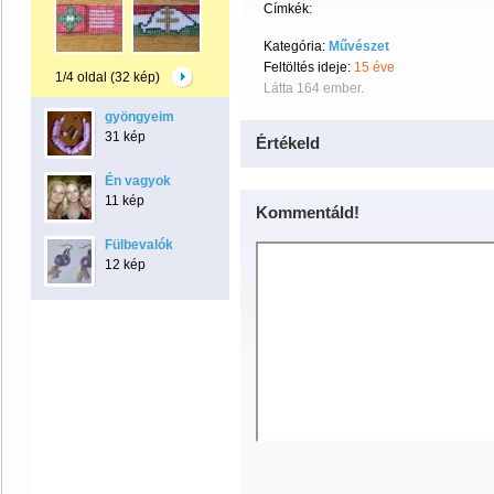
Címkék:
Kategória:
Művészet
Feltöltés ideje:
15 éve
1/4 oldal (32 kép)
Látta 164 ember.
gyöngyeim
31 kép
Értékeld
Én vagyok
11 kép
Kommentáld!
Fülbevalók
12 kép