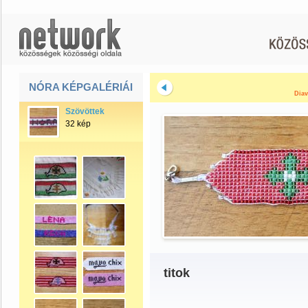
NÓRA KÉPGALÉRIÁI
Diav
Szövöttek
32 kép
titok