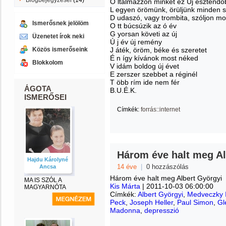
Blogbejegyzései
(14)
O ltalmazzon minket ez Új esztend
L egyen örömünk, örüljünk minden 
D udaszó, vagy trombita, szóljon m
Ismerősnek jelölöm
O tt búcsúzik az ó év
G yorsan követi az új
Üzenetet írok neki
Ú j év új remény
Közös ismerőseink
J áték, öröm, béke és szeretet
É n így kívánok most néked
Blokkolom
V idám boldog új évet
E zerszer szebbet a réginél
T öbb rím ide nem fér
ÁGOTA
B.U.É.K.
ISMERŐSEI
Címkék:
forrás::internet
Három éve halt meg Al
Hajdu Károlyné
14 éve
|
0 hozzászólás
Ancsa
Három éve halt meg Albert Györgyi
MA IS SZÓL A
Kis Márta
| 2011-10-03 06:00:00
MAGYARNÓTA
Címkék:
Albert Györgyi
,
Medveczky 
Peck
,
Joseph Heller
,
Paul Simon
,
Gl
Madonna
,
depresszió