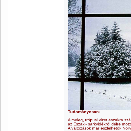
Tudományosan:
A meleg, trópusi vizet északra sz
az Északi- sarkvidékről délre mozg
A változások már észlelhetők Nor