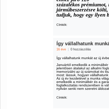
százalékos prémiumot, m
járműbeszerzésre költi,
tudjuk, hogy egy ilyen b
Címkék:
Így vállalhatunk munk
16 éve
|
0 hozzászólás
Így vállalhatunk munkát az új évb
Januártól emelkedik a minimálbér é
jelentősen átalakul az alkalmi fog
memorizálni az új számokat és tis
most: lássuk, hogyan vállalhatun
Az új év kezdetével a munka világ
emelkedik a minimálbér és a garan
foglalkoztatás rendszerében is vá
nyilván senki nem szeretni áldozat
Címkék: