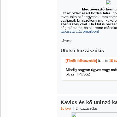
Megtévesztő távmun
Ezt az oldalt azért hoztuk létre, h
távmunka szót egyesek mézesmad
csaljanak ki hiszékeny munkakeres
szervezzék őket. Ha Önt is becsap
cég ajánlatát, és szeretne másoka
tapasztalatát emailben!
Címkék:
Utolsó hozzászólás
[Törölt felhasználó]
üzente
16 é
Mindig nagyon ügyes vagy másk
olvasni!PUSSZ
Kavics és kő utánzó k
16 éve
|
2 hozzászólás