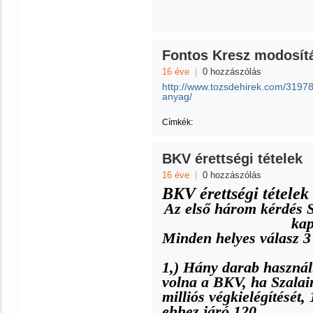
Fontos Kresz modosít
16 éve
|
0 hozzászólás
http://www.tozsdehirek.com/31978
anyag/
Címkék:
BKV érettségi tételek
16 éve
|
0 hozzászólás
BKV érettségi tételek
Az első három kérdés S
kap
Minden helyes válasz 3 
1,) Hány darab használt
volna a BKV, ha Szalai
milliós végkielégítését, 
ehhez járó 120