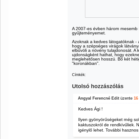
A 2007-es évben három mesemb ké
gyűjteményemet.
Azoknak a kedves látogatóknak - 
hogy a szépséges virágok látványa 
elbűvöli a növény tulajdonosát. A
ujdonságként hathat, hogy ezekne
meglehetősen hosszú. Bő két hét
"koronákban".
Címkék:
Utolsó hozzászólás
Angyal Ferencné Edit
üzente
16
Kedves Ági !
Ilyen gyönyörűségeket még soh
kaktuszokról de rendkívűliek.
igénylő lehet. További hasznos