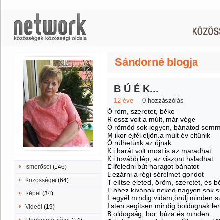
Sándorné blogja
B Ú É K...
12 éve
|
0 hozzászólás
Ö röm, szeretet, béke
R ossz volt a múlt, már vége
Ö römöd sok legyen, bánatod semm
M ikor éjfél eljön,a múlt év eltűnik
Ö rülhetünk az újnak
K i barát volt most is az maradhat
K i tovább lép, az viszont haladhat
E lfeledni bút haragot bánatot
Ismerősei
(146)
L ezárni a régi sérelmet gondot
Közösségei
(64)
T elítse életed, öröm, szeretet, és b
E hhez kívánok neked nagyon sok s
Képei
(34)
L egyél mindig vidám,örülj minden 
I sten segítsen mindig boldognak le
Videói
(19)
B oldogság, bor, búza és minden