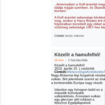
„Amennyiben a Golf-áramlat megs
találja magát szemben, és Skandi
borítani.”
A Golf-áramlat sebessége kérdés
meg, amikor is Harry Bryden brit 
folyóiratban közzétett egy cikket 
víztömeg sebessége 1957-hez kép
Címkék:
forrás: internet
Közelít a hamufelhő!
16 éve
|
1 hozzászólás
Közelít a hamufelhő!
2010. április 15. | csütörtök
Címkék:
Meteorológia
Közlekedés
Nagy-Britannia légi forgalmát részb
vulkán. Brit jelentések szerint az óri
a kontinentális Európa nagy részét.
Izlandon egy hónapon belül ez a
második komolyabb
vulkánkitörés. A mostani vulkán
egy gleccser alól robbant a
felszínre Eyjafjallajoekull