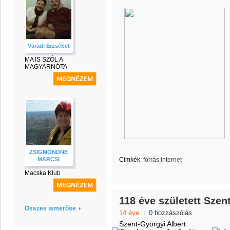
Váradi Erzsébet
MA IS SZÓL A
MAGYARNÓTA
ZSIGMONDNE
MARCSI
Címkék:
forrás:internet
Macska Klub
118 éve született Szen
Összes ismerőse
14 éve
|
0 hozzászólás
Szent-Györgyi Albert