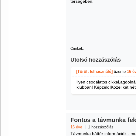
térségében.
Címkék:
Utolsó hozzászólás
[Törölt felhasználó]
üzente
16 é
ilyen csodálatos cikkel,agdolná
klubban! Képzeld!Közel két héti
Fontos a távmunka feke
16 éve
|
1 hozzászólás
Távmunka háttér információk - m