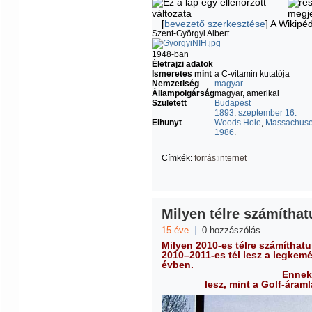
[
bevezető szerkesztése
]
A Wikipéd
Szent-Györgyi Albert
1948-ban
Életrajzi adatok
Ismeretes mint
a C-vitamin kutatója
Nemzetiség
magyar
Állampolgárság
magyar, amerikai
Született
Budapest
1893
.
szeptember 16.
Elhunyt
Woods Hole
,
Massachuse
1986
.
Címkék:
forrás:internet
Milyen télre számíthatu
15 éve
|
0 hozzászólás
Milyen 2010-es télre számíthat
2010–2011-es tél lesz a legkem
évben.
Ennek
lesz, mint a Golf-ára