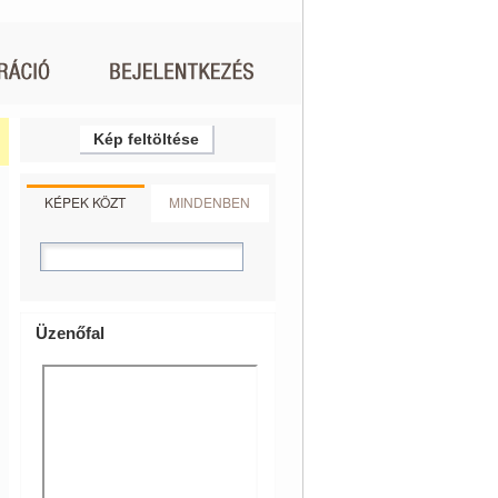
Kép feltöltése
KÉPEK KÖZT
MINDENBEN
Üzenőfal