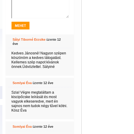
Sályi Tiborné Erzsike
üzente
12
éve
Kedves Jánosné! Nagyon szépen
köszönöm a kedves látogatást.
Kellemes szép napot kívánok
önnek.Üdvözlettel. Sályiné
Somlyai Éva
üzente
12 éve
Szia! Végre megtaláltam a
kiscipőcske leírását és most
vagyok elkeseredve, mert én
sajnos nem tudok négy tűvel kötni.
Kösz Éva
Somlyai Éva
üzente
12 éve