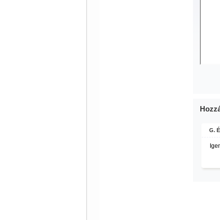
Hozzá
G. É
Ige