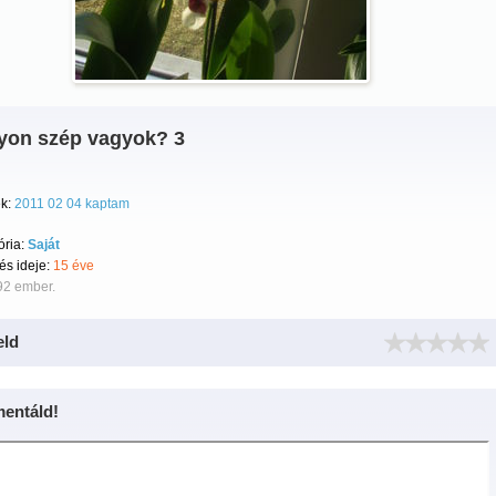
yon szép vagyok? 3
k:
2011 02 04 kaptam
ória:
Saját
tés ideje:
15 éve
92 ember.
eld
entáld!