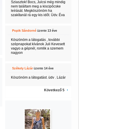
Sziasztok! Bocs, Julcsi még mindig
nem találtam meg a kiscipőcske
leírását. Megköszönöm ha
szakítanál rá egy kis időt. Üdv. Éva
Popik Sándorné
üzente
13 éve
Köszönöm a látogatás , további
szépnapokat kívánok Juli Kevesett
vagyo a gépnél, romlik a szemem
nagyon
Székely Lázár
üzente
14 éve
Köszönöm a látogatást. üdv . Lázár
Következő 5