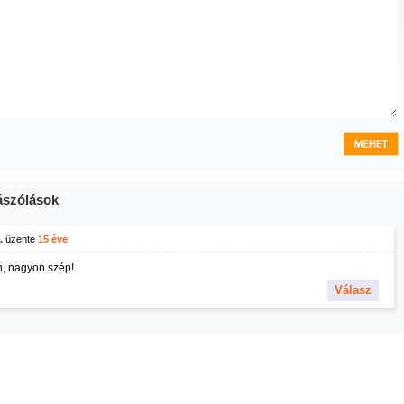
szólások
.
üzente
15 éve
n, nagyon szép!
Válasz