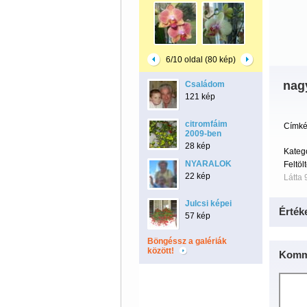
6/10 oldal (80 kép)
nag
Családom
121 kép
citromfáim
Címké
2009-ben
28 kép
Kateg
NYARALOK
Feltöl
22 kép
Látta 
Julcsi képei
Érték
57 kép
Böngéssz a galériák
között!
Komm