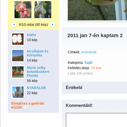
6/10 oldal (80 kép)
2011 jan 7-én kaptam 2
kötés
10 kép
kicsifalum és
Címkék:
orchideák
környéke
14 kép
Kategória:
Saját
Marie selby
Feltöltés ideje:
15 éve
botanikuskert
Látta 106 ember.
Florida
56 kép
Értékeld
NYARALOK
22 kép
Böngéssz a galériák
Kommentáld!
között!