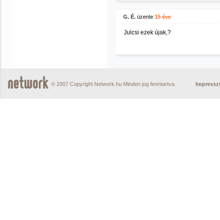
G. É.
üzente
15 éve
Julcsi ezek újak,?
© 2007 Copyright Network.hu Minden jog fenntartva.
Impress