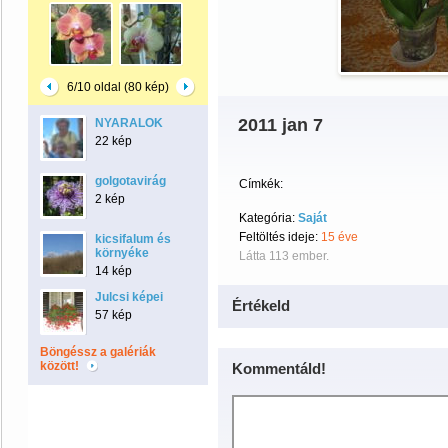
6/10 oldal (80 kép)
2011 jan 7
NYARALOK
22 kép
golgotavirág
Címkék:
2 kép
Kategória:
Saját
Feltöltés ideje:
15 éve
kicsifalum és
környéke
Látta 113 ember.
14 kép
Julcsi képei
Értékeld
57 kép
Böngéssz a galériák
között!
Kommentáld!