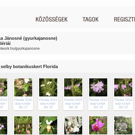
a Jánosné (gyurkajanosne)
ériái
network.hu/gyurkajanosne
 selby botanikuskert Florida
 2010
Florida 2010
Florida 2010
Florida 2010
Florida 2010
Florida 2010
ept-
aug-szept-
aug-szept-
aug-szept-
aug-szept-
aug-szept-
18
okt 17
okt 16
okt 15
okt 14
okt 13