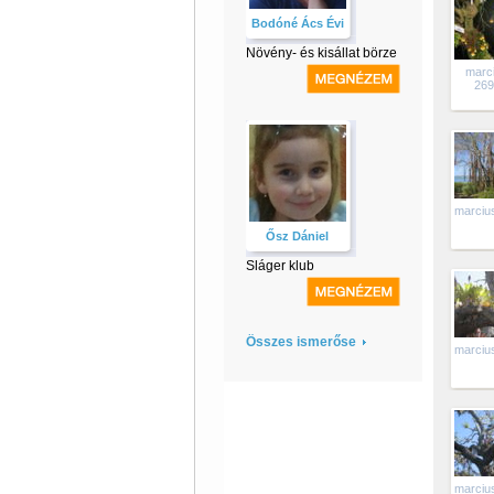
Bodóné Ács Évi
Növény- és kisállat börze
marc
269
marciu
Ősz Dániel
Sláger klub
Összes ismerőse
marciu
marciu