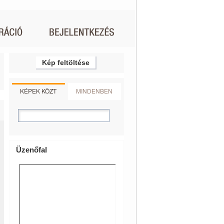
Kép feltöltése
KÉPEK KÖZT
MINDENBEN
Üzenőfal