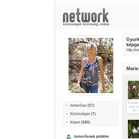
Gyurk
képgal
http://
Marie
Florida
Ismerősei
(57)
aug-sz
okt 
Közösségei
(7)
Képei
(390)
Ismerősnek jelölöm