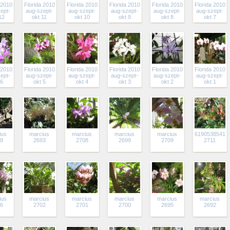
 2010
Florida 2010
Florida 2010
Florida 2010
Florida 2010
Florida 2010
ept-
aug-szept-
aug-szept-
aug-szept-
aug-szept-
aug-szept-
12
okt 11
okt 10
okt 9
okt 8
okt 7
 2010
Florida 2010
Florida 2010
Florida 2010
Florida 2010
Florida 2010
ept-
aug-szept-
aug-szept-
aug-szept-
aug-szept-
aug-szept-
 6
okt 5
okt 4
okt 3
okt 2
okt 1
ius
marcius
marcius
marcius
marcius
6190538541_
8
2693
2708
2699
2709
2711
ius
marcius
marcius
marcius
marcius
marcius
6
2702
2701
2700
2695
2692