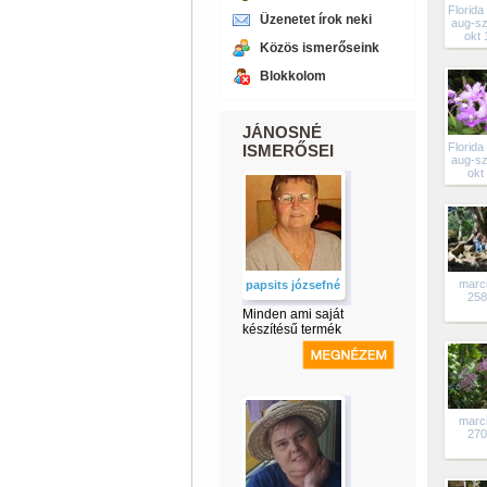
Florida
Üzenetet írok neki
aug-sz
okt 
Közös ismerőseink
Blokkolom
JÁNOSNÉ
Florida
ISMERŐSEI
aug-sz
okt
marc
papsits józsefné
258
Minden ami saját
készítésű termék
marc
270