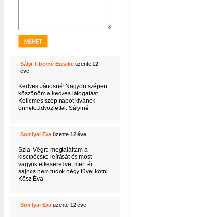
Sályi Tiborné Erzsike
üzente
12
éve
Kedves Jánosné! Nagyon szépen
köszönöm a kedves látogatást.
Kellemes szép napot kívánok
önnek.Üdvözlettel. Sályiné
marcius
Somlyai Éva
üzente
12 éve
Szia! Végre megtaláltam a
kiscipőcske leírását és most
vagyok elkeseredve, mert én
sajnos nem tudok négy tűvel kötni.
Kösz Éva
Somlyai Éva
üzente
12 éve