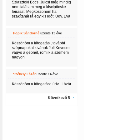
Sziasztok! Bocs, Julcsi még mindig
nem találtam meg a kiscipőcske
leírását. Megköszönöm ha
szakítanál rá egy kis időt. Üdv. Éva
Popik Sándorné
üzente
13 éve
Köszönöm a látogatás , további
szépnapokat kívánok Juli Kevesett
vagyo a gépnél, romlik a szemem
nagyon
Székely Lázár
üzente
14 éve
Köszönöm a látogatást. üdv . Lázár
Következő 5